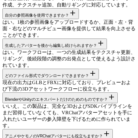
作成、テクスチャ追加、自動リギングに対応しています。
自分の参照画像を使用できますか？
はい。1枚の参照画像をアップロードするか、正面・左・背
面・右などのマルチビュー画像を提供して結果を向上させる
ことができます。
生成したアバターを後から編集し続けられますか？
はい。ワークフローは、一つの生成結果をテクスチャ更新、
リギング、後続段階の調整の出発点として使えるよう設計さ
れています。
どのファイル形式でダウンロードできますか？
現在の出力はGLBとFBXに対応しており、プレビューおよ
び下流の3Dアセットワークフローに役立ちます。
BlenderやUnityのエキスパートだけのためのものですか？
いいえ。この製品は、完全な3DおよびSDKパイプラインを
まだ習得していなくても、VRChatアバターアセットを手に
入れたいユーザーの参入障壁を下げるために作られていま
す。
アニメやケモノのVRChatアバターにも役立ちますか？