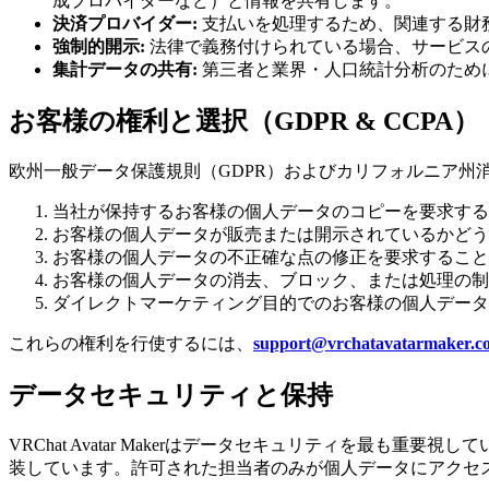
成プロバイダーなど）と情報を共有します。
決済プロバイダー:
支払いを処理するため、関連する財
強制的開示:
法律で義務付けられている場合、サービス
集計データの共有:
第三者と業界・人口統計分析のため
お客様の権利と選択（GDPR & CCPA）
欧州一般データ保護規則（GDPR）およびカリフォルニア州
当社が保持するお客様の個人データのコピーを要求する
お客様の個人データが販売または開示されているかどう
お客様の個人データの不正確な点の修正を要求すること
お客様の個人データの消去、ブロック、または処理の制
ダイレクトマーケティング目的でのお客様の個人データ
これらの権利を行使するには、
support@vrchatavatarmaker.c
データセキュリティと保持
VRChat Avatar Makerはデータセキュリティを最も重
装しています。許可された担当者のみが個人データにアクセ