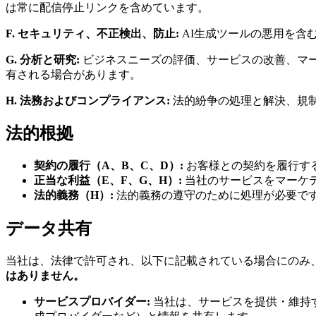
は常に配信停止リンクを含めています。
F. セキュリティ、不正検出、防止:
AI生成ツールの悪用を含
G. 分析と研究:
ビジネスニーズの評価、サービスの改善、マ
有される場合があります。
H. 法務およびコンプライアンス:
法的紛争の処理と解決、規
法的根拠
契約の履行（A、B、C、D）:
お客様との契約を履行す
正当な利益（E、F、G、H）:
当社のサービスをマーケ
法的義務（H）:
法的義務の遵守のために処理が必要で
データ共有
当社は、法律で許可され、以下に記載されている場合にのみ
はありません。
サービスプロバイダー:
当社は、サービスを提供・維持