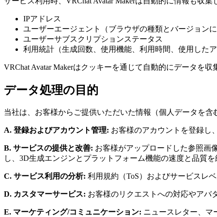
サービス利用時、VRChat Avatar Makerは自動的
IPアドレス
ユーザーエージェント（ブラウザの種類とバージョンに
ユーザーサブスクリプションステータス
利用統計（生成回数、使用機能、利用時間、使用したア
VRChat Avatar Makerはクッキーを通じて自動的に
データ処理の目的
当社は、お客様からご提供いただいた情報（個人データを含
A. 登録およびアカウント管理:
お客様のアカウントを登録し
B. サービスの提供と改善:
お客様がアップロードした参照画像
し、3D生成エンジンとプラットフォーム機能の速度と品質を
C. サービス利用の分析:
利用規約（ToS）およびサービスレ
D. カスタマーサービス:
お客様のリクエストへの対応やアバ
E. マーケティング/コミュニケーション:
ニュースレター、マ