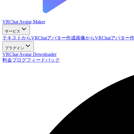
VRChat Avatar Maker
サービス
テキストからVRChatアバター作成
画像からVRChatアバター
プラグイン
VRChat Avatar Downloader
料金
ブログ
フィードバック